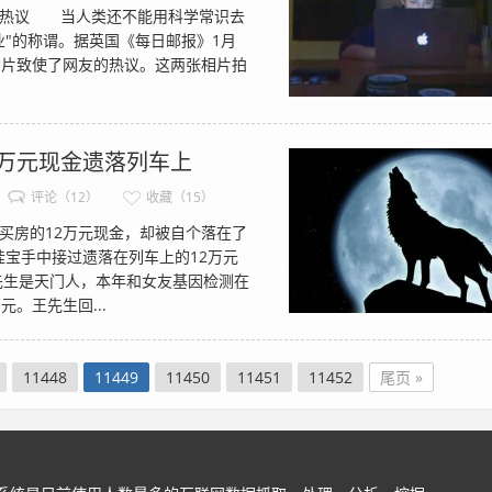
热议 当人类还不能用科学常识去
"的称谓。据英国《每日邮报》1月
张相片致使了网友的热议。这两张相片拍
2万元现金遗落列车上
评论（12）
收藏（15）
房的12万元现金，却被自个落在了
桂宝手中接过遗落在列车上的12万元
先生是天门人，本年和女友基因检测在
。王先生回...
11448
11449
11450
11451
11452
尾页 »