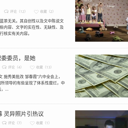
评论（12）
收藏（2）
蓝茶无关。其自创性以及文中陈说文
些内容、文字的实在性、无缺性、及
行核实有关内容。
纪委委员，是她
评论（4）
收藏（13）
 施秀美批改 邹春霞“六中全会上，
们所领导的有些呈现了体系性糜烂，中
...
 灵异照片引热议
评论（7）
收藏（1）