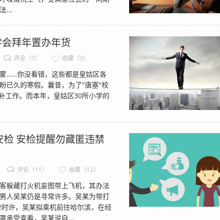
..
学会拜年置办年货
评论（7）
收藏（3）
……你没看错，这些都是皇姑区各
盼已久的寒假。曩昔，为了"唐塞"校
补工作。而本年，皇姑区30所小学的
检 安检提醒勿藏匿违禁
评论（11）
收藏（12）
客躲藏打火机妄图带上飞机，其办法
男人吴某仍是寻常许多。吴某为带打
2时许，吴某拟乘机前往哈尔滨，在经
承受查看，吴某说自...