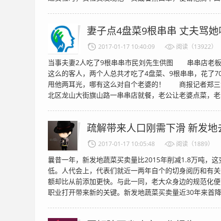
妻子点4盘菜9根串串 丈夫骂
2017-01-17 10:40:09
阅读（13922）
当事夫妻2人吃了9根串串市民刘先生供图 串串店老
这么的客人，两个人总共才吃了4盘菜、9根串串，花了7
甩他两耳光，哪有这么对自个老婆的！ 商报记者郑三
北区龙山大街旗山路一串串店就餐，老公让老婆点菜，老婆拿
疏解带来人口刚需下滑 新发地
2017-01-17 10:05:48
阅读（1889）
曩昔一年，新发地蔬菜买卖量比2015年削减1.8万吨，
低。人代会上，代表们就近一两年自个的切身阅历和有关
额却比从前添加更快。与此一同，老大众身边的规范化便
职业打开带来新的关键。新发地蔬菜买卖量近30年来首降"新