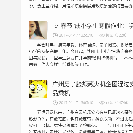
盼。贾正兰介绍，用洁净煤更换民用散煤是治霾的首要办法.
"过春节"成小学生寒假作业：
2017-01-17 13:55:16
阅读（3220）
学会拜年、购置年货、体育操练、亲子阅览、职场启蒙
小学的特征寒假工作。今日起，沈阳市中小学生将迎来期
园与家长，一些学生总要在开学前"暂时抱佛脚"，一本本
寒假工作大变样：纸质传统工作...
广州男子脸颊藏火机企图混过安
品乘机
2017-01-17 13:05:10
阅读（14746）
春运开端以来，广州白云机场安检有些已屡次抄获旅
形形色色，有藏鞋底，也有藏皮带，藏衣衣领，不过比起
火机上飞机，竟将火机藏到了脸颊处。 1月14日下午
过安检时，安检员发现他一贯戴着黑口罩，便请他摘下口罩