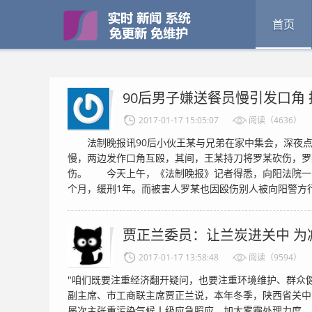
首页
90后男子嫌送餐员慢引发口角
2017-01-17 15:05:07
阅读（4636）
法制晚报讯90后小伙王某与兄弟在家中集会，深夜点
慢，两边发作口角互殴，其间，王某持刀将罗某砍伤，罗
伤。 今天上午，《法制晚报》记者得悉，向阳法院一
个月，缓刑1年。而被害人罗某也因殴伤别人被向阳警方行政拘
贾正兰委员：让兰炭进关中 为
2017-01-17 13:58:48
阅读（9594）
"咱们既要注重经济翻开疑问，也要注重环境维护、群众
副主席、市工商联主席贾正兰说，本年冬季，陕西省关中
屡次主张重污染气候Ⅰ级应急照应。加大雾霾处理力度，