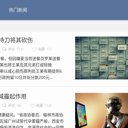
热门新闻
 持刀将其砍伤
评论（15）
收藏（1）
餐，但因嫌麦当劳送餐员罗某送餐
某也将王某及其兄弟打成轻微
审以成心损伤罪判处王某有期徒刑6
留10日并处分款200元...
减霾起作用
评论（6）
收藏（12）
健康疑问。"省政协委员、榆林市政协
区域广州试管代孕雾霾严峻，西安市
呼吸清洗空气，变满意社会的一同期