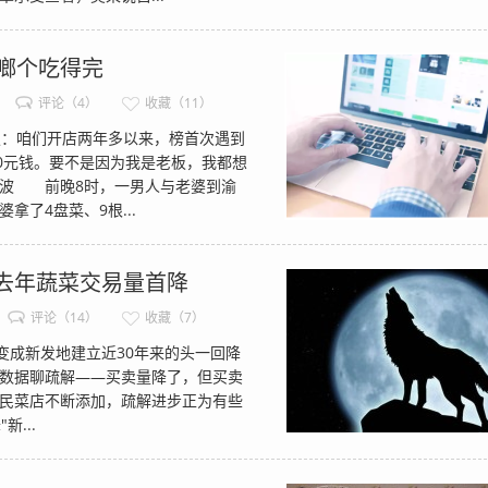
她啷个吃得完
评论（4）
收藏（11）
板：咱们开店两年多以来，榜首次遇到
0元钱。要不是因为我是老板，我都想
波 前晚8时，一男人与老婆到渝
了4盘菜、9根...
去年蔬菜交易量首降
评论（14）
收藏（7）
这变成新发地建立近30年来的头一回降
数据聊疏解——买卖量降了，但买卖
民菜店不断添加，疏解进步正为有些
...