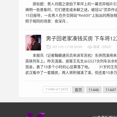
原标题：男人月圆之夜拍下草坪上的一幕灵异相片引
阐明一些景象时，它们便变成未解之谜，被冠以"灵异作业
15日报导，一名男人在外交网站"Reddit"上贴出的两
照于相同的场景：夜深月...
男子回老家凑钱买房 下车将1
2017-01-17 09:39:09
阅读（3592）
本报讯（记者鞠頔通讯员宋进军苏杭）东拼西凑用来买
高铁列车上。昨天清晨，旅客王先生从G527次列车长佘
现金，悬了10多个小时的心总算落了地。 31岁的王
武汉看中了一套婚房，两人将积储凑了凑，但还差10多万元
11449 of 12472
首页
11446
11447