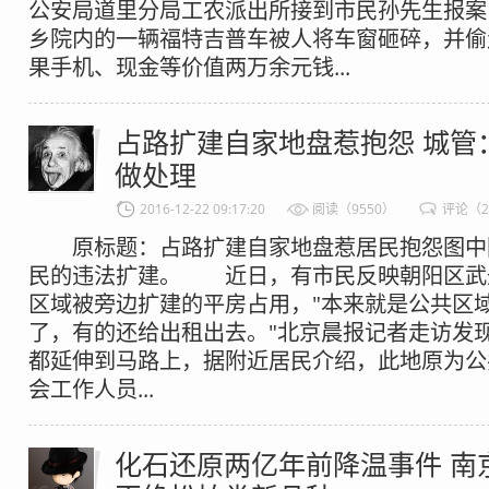
公安局道里分局工农派出所接到市民孙先生报案
乡院内的一辆福特吉普车被人将车窗砸碎，并偷
果手机、现金等价值两万余元钱...
占路扩建自家地盘惹抱怨 城管
做处理
2016-12-22 09:17:20
阅读（9550）
评论（
原标题：占路扩建自家地盘惹居民抱怨图中
民的违法扩建。 近日，有市民反映朝阳区武
区域被旁边扩建的平房占用，"本来就是公共区
了，有的还给出租出去。"北京晨报记者走访发
都延伸到马路上，据附近居民介绍，此地原为公
会工作人员...
化石还原两亿年前降温事件 南