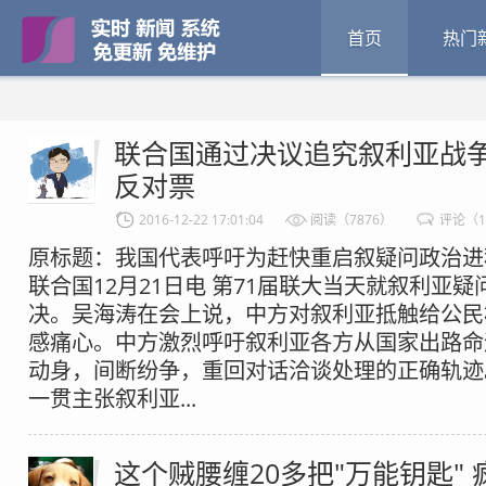
首页
热门
联合国通过决议追究叙利亚战争
反对票
2016-12-22 17:01:04
阅读（7876）
评论（1
原标题：我国代表呼吁为赶快重启叙疑问政治进
联合国12月21日电 第71届联大当天就叙利亚
决。吴海涛在会上说，中方对叙利亚抵触给公民
感痛心。中方激烈呼吁叙利亚各方从国家出路命
动身，间断纷争，重回对话洽谈处理的正确轨迹
一贯主张叙利亚...
这个贼腰缠20多把"万能钥匙" 