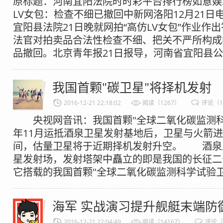
原标题：河南宜阳法院时时彩平台排行榜如意娱
LV女包：检查不细已撤回中新网洛阳12月21日电
宜阳县法院21日晚就网拍“高仿LV女包”作业作
法官对拍卖品合法性检查不细、把关不严所构成
品撤回。北京青年报21日报导，河南省宜阳县公民
我国首颗"碳卫星"将择机发射
2016-12-21 22:18:02
阅读（1267）
评论（1
央视网音讯：我国首颗"全球二氧化碳监测科
年11月运抵酒泉卫星发射基地后，卫星与火箭
间，估量卫星将于近期择机发射升空。 酒泉
星发射场，发射塔架中矗立的即是我国的长征二
它搭载的我国首颗"全球二氧化碳监测科学试验卫星"
海军 实战演习提升舰艇末端防
2016-12-21 22:04:49
阅读（14167）
评论（