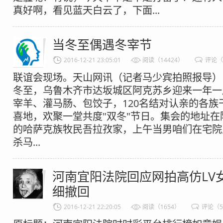
真好啊，看见蓝天白云了，下面...
当冬至偶遇冬宰节
2016-12-21 23:05:01
阅读（14424）
评论（
联谊会现场。天山网讯（记者马少宾拍照报导）1
冬至，乌鲁木齐市达坂城区阿克苏乡迎来一年一
宰羊、灌马肠、包饺子，120名结对认亲的各族
喜地，欢聚一堂共度"双冬"节日。集会的地址
的哈萨克族牧民吾拉孜家，上午当男咱们在宅院
杀马...
河南宜阳法院回应网拍高仿LV
细撤回
2016-12-21 22:20:05
阅读（1654）
评论（