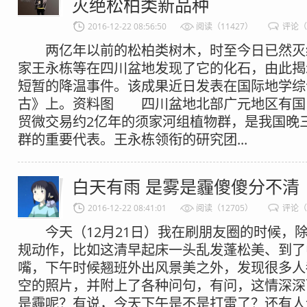
灭绝松柏类新品种
2016-12-22 08:56:50
阅读（11427）
评论（
两亿年以前的松柏类树木，时至今日已然灭
家王永栋等在四川盆地发现了它的化石，由此揭
短暂的降温事件。该成果近日发表在国际地学综
古》上。资料图 四川盆地北部广元地区有国
贸微交易约2亿年的须家河组植物群，是我国晚
群的重要代表。王永栋领衔的研究团...
白天有雨 是雾是霾傻傻分不清
2016-12-22 08:41:01
阅读（12705）
评论（
今天（12月21日）我在刷朋友圈的时候，
规动作，比如这清早起床一头乱发蓬松美、到了
嘴，下午时候翘班外出风景美之外，发现很多人
空的照片，并附上了各种问句，有问，这情深深
是霾呢？有说，今天下午是不是打雷了？还有人