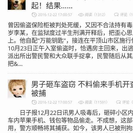
起！结果……
2016-12-22 17:00:57
阅读（1312）
评论（1
曾因偷盗保险柜被判处死缓，又因不合法持有毒
岁李某，在监狱度过半生刑满开释后，把歪心思
上。他自配"万能钥匙"，接连在平顶山市区施行
10月23日正午入室偷盗时，恰遇房主回来，出
派出所出警民警和大众联手捉拿，民警随后从其
把&...
男子砸车盗窃 不料偷来手机开
被捕
2016-12-22 17:00:57
阅读（11591）
评论（
日子报12月22日讯男人吸毒后，砸碎小区
车内苹果手机、钱包等物品偷走。不成想，这部
用，警方顺畅将其捕获。如今，该男人已被刑