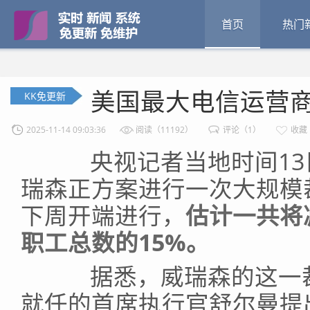
首页
热门
美国最大电信运营商
KK免更新
2025-11-14 09:03:36
阅读（11192）
评论（1）
收藏
央视记者当地时间13
瑞森正方案进行一次大规模
下周开端进行，
估计一共将
职工总数的15%。
据悉，威瑞森的这一裁
就任的首席执行官舒尔曼提