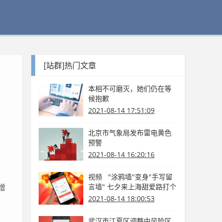
[站群]热门文章
本相不可磨灭，她们仍在等
候抱歉
2021-08-14 17:51:09
北京市气象局发布雷电黄色
预警
2021-08-14 16:20:16
视频 "涂鸦墙"变身"手写留
增
言墙" 七夕来上海甜爱路打个
卡吧
2021-08-14 18:00:53
武汉市江夏区调整中风险区