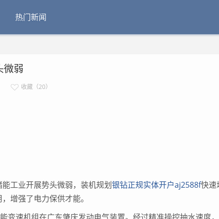
热门新闻
头微弱
收藏（20）
储能工业开展势头微弱，装机规划
银钻正规实体开户aj2588f
快速
用，增强了电力保供才能。
能变速机组在广东肇庆发动电气装置。经过精准操控抽水速度，