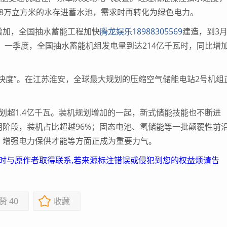
8万立方米的水存进蓄水池，需求时再转化为绿色电力。
加，全国抽水蓄能工程加快
腾龙娱乐18988305569
建造，到3
。一季度，全国抽水蓄能机组发电量到达214亿千瓦时，同比增
度”。在江苏淮安，全球最大规划的压缩空气储能电站2号机组
超1.4亿千瓦。装机规划增加的一起，新式储能技能也不断进
阶段，装机占比超越96%；固态电池、氢储能等一批颠覆性前
、增强电力保供才能等方面正成为重要力气。
及时与原作者取得联系,若来源标注错误或侵犯到您的权益烦请告
赞
40
收藏