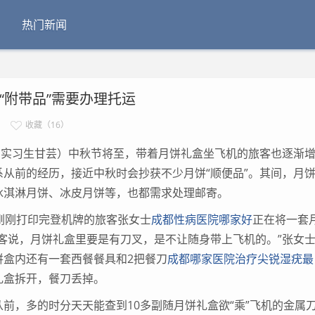
热门新闻
“附带品”需要办理托运
收藏（16）
 实习生甘芸）中秋节将至，带着月饼礼盒坐飞机的旅客也逐渐
从前的经历，接近中秋时会抄获不少月饼“顺便品”。其间，月
冰淇淋月饼、冰皮月饼等，也都需求处理邮寄。
刚打印完登机牌的旅客张女士
成都性病医院哪家好
正在将一套
客说，月饼礼盒里要是有刀叉，是不让随身带上飞机的。”张女
饼盒内还有一套西餐餐具和2把餐刀
成都哪家医院治疗尖锐湿疣最
礼盒拆开，餐刀丢掉。
，多的时分天天能查到10多副随月饼礼盒欲“乘”飞机的金属