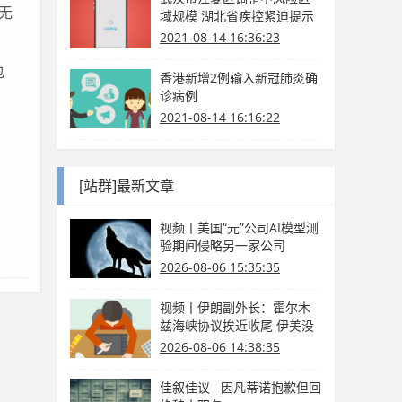
无
域规模 湖北省疾控紧迫提示
2021-08-14 16:36:23
包
香港新增2例输入新冠肺炎确
、
诊病例
2021-08-14 16:16:22
[站群]最新文章
视频丨美国“元”公司AI模型测
验期间侵略另一家公司
2026-08-06 15:35:35
视频丨伊朗副外长：霍尔木
兹海峡协议挨近收尾 伊美没
有商洽
2026-08-06 14:38:35
佳叙佳议 因凡蒂诺抱歉但回