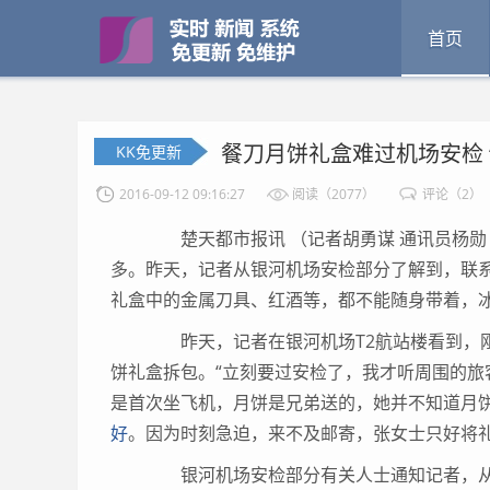
首页
餐刀月饼礼盒难过机场安检 
KK免更新
2016-09-12 09:16:27
阅读（2077）
评论（2）
楚天都市报讯 （记者胡勇谋 通讯员杨勋
多。昨天，记者从银河机场安检部分了解到，联系
礼盒中的金属刀具、红酒等，都不能随身带着，
昨天，记者在银河机场T2航站楼看到，刚
饼礼盒拆包。“立刻要过安检了，我才听周围的旅
是首次坐飞机，月饼是兄弟送的，她并不知道月
好
。因为时刻急迫，来不及邮寄，张女士只好将
银河机场安检部分有关人士通知记者，从前