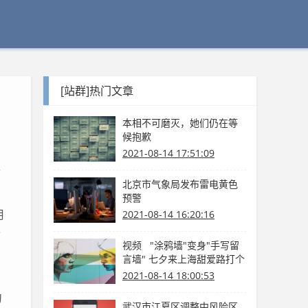
[站群]热门文章
本相不可磨灭，她们仍在等
候抱歉
增
2021-08-14 17:51:09
饼
北京市气象局发布雷电黄色
预警
月
2021-08-14 16:20:16
士
视频 "涂鸦墙"变身"手写留
言墙" 七夕来上海甜爱路打个
卡吧
2021-08-14 18:00:53
刀
武汉市江夏区调整中风险区