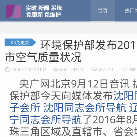
首页
热门
环境保护部发布201
KK免更新
市空气质量状况
2016-09-12 12:31:11
阅读（14759）
评论（9）
收藏
央广网北京9月12日音讯
保护部今天向媒体发布
沈阳
子会所 沈阳同志会所导航 
宁同志会所导航
了2016
珠三角区域及直辖市、省会