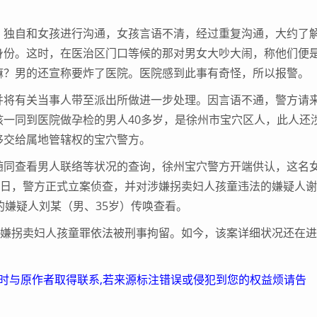
独自和女孩进行沟通，女孩言语不清，经过重复沟通，大约了
身份。这时，在医治区门口等候的那对男女大吵大闹，称他们便
嘛？男的还宣称要炸了医院。医院感到此事有奇怪，所以报警。
将有关当事人带至派出所做进一步处理。因言语不通，警方请
一同到医院做孕检的男人40多岁，是徐州市宝穴区人，此人还
移交给属地管辖权的宝穴警方。
同查看男人联络等状况的查询，徐州宝穴警方开端供认，这名
5日，警方正式立案侦查，并对涉嫌拐卖妇人孩童违法的嫌疑人谢
的嫌疑人刘某（男、35岁）传唤查看。
嫌拐卖妇人孩童罪依法被刑事拘留。如今，该案详细状况还在进
及时与原作者取得联系,若来源标注错误或侵犯到您的权益烦请告