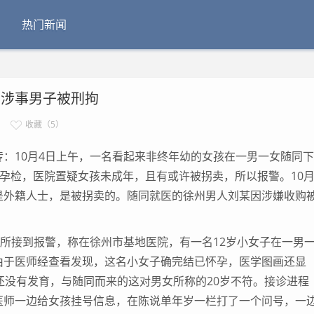
热门新闻
 涉事男子被刑拘
收藏（5）
10月4日上午，一名看起来非终年幼的女孩在一男一女随同下
孕检，医院置疑女孩未成年，且有或许被拐卖，所以报警。10月
是外籍人士，是被拐卖的。随同就医的徐州男人刘某因涉嫌收购
所接到报警，称在徐州市基地医院，有一名12岁小女子在一男
由于医师经查看发现，这名小女子确完结已怀孕，医学图画还显
还没有发育，与随同而来的这对男女所称的20岁不符。接诊进程
医师一边给女孩挂号信息，在陈说单年岁一栏打了一个问号，一